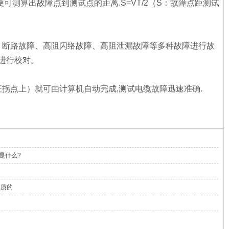
测算出故障点到测试点的距离.S=VT/2（S：故障点距测试
断路故障、高阻闪络故障、高阻泄漏故障等多种故障进行故
进行校对。
征拐点上）就可由计算机自动完成,测试电缆故障迅速准确.
是什么?
水质的