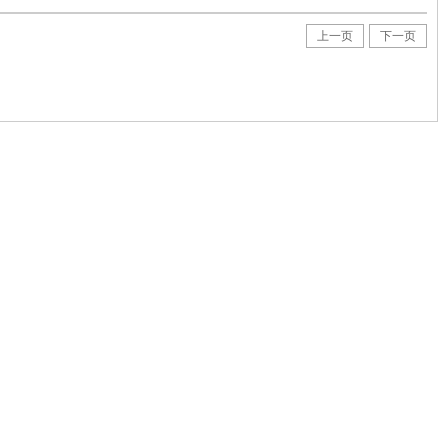
上一页
下一页
微信公众号
官方抖音号