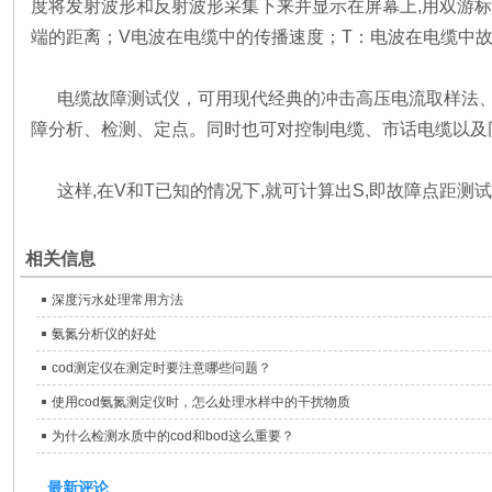
度将发射波形和反射波形采集下来并显示在屏幕上,用双游标卡
端的距离；V电波在电缆中的传播速度；T：电波在电缆中
电缆故障测试仪，可用现代经典的冲击高压电流取样法、
障分析、检测、定点。同时也可对控制电缆、市话电缆以及
这样,在V和T已知的情况下,就可计算出S,即故障点距测
相关信息
深度污水处理常用方法
氨氮分析仪的好处
cod测定仪在测定时要注意哪些问题？
使用cod氨氮测定仪时，怎么处理水样中的干扰物质
为什么检测水质中的cod和bod这么重要？
最新评论