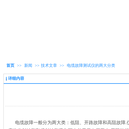
首页
>>
新闻
>>
技术文章
>>
电缆故障测试仪的两大分类
详细内容
电缆故障一般分为两大类：低阻、开路故障和高阻故障.仪