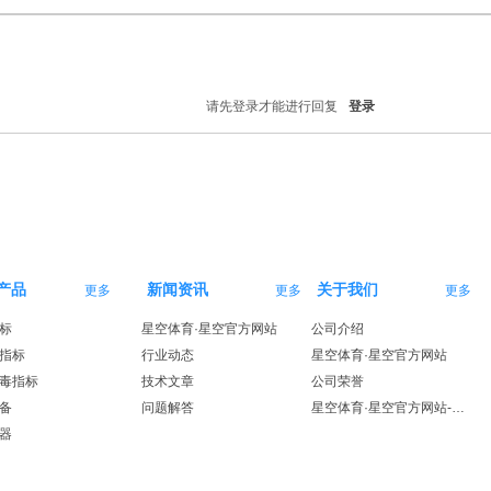
请先登录才能进行回复
登录
产品
新闻资讯
关于我们
更多
更多
更多
标
星空体育·星空官方网站
公司介绍
指标
行业动态
星空体育·星空官方网站
毒指标
技术文章
公司荣誉
备
问题解答
星空体育·星空官方网站-星空体育（中国）
器