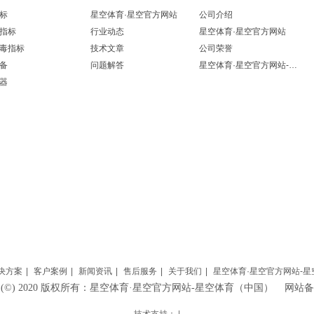
标
星空体育·星空官方网站
公司介绍
指标
行业动态
星空体育·星空官方网站
毒指标
技术文章
公司荣誉
备
问题解答
星空体育·星空官方网站-星空体育（中国）
器
决方案
|
客户案例
|
新闻资讯
|
售后服务
|
关于我们
|
星空体育·星空官方网站-
HT (©) 2020 版权所有：星空体育·星空官方网站-星空体育（中国） 网