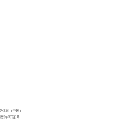
微信公众号
官方抖音号
星空体育（中国）
站备案许可证号：