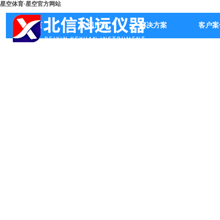
星空体育·星空官方网站
首页
公司产品
解决方案
客户案