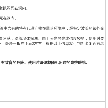
老鼠闷死在洞内。
死在洞内。
液中含有的特有代谢产物在黑暗环境中，经特定波长的紫外光
查角落，沿着墙体探测。由于荧光的光线强度较弱，使用时要
斑块一般在 1cm2左右，根据以上信息就可判断出附近有老
，有致盲的危险。使用时请佩戴随机附赠的防护眼镜。