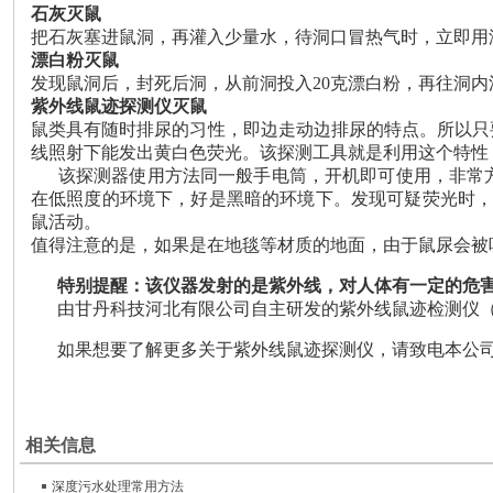
石灰灭鼠
把石灰塞进鼠洞，再灌入少量水，待洞口冒热气时，立即用
漂白粉灭鼠
发现鼠洞后，封死后洞，从前洞投入20克漂白粉，再往洞
紫外线鼠迹探测仪灭鼠
鼠类具有随时排尿的习性，即边走动边排尿的特点。所以只
线照射下能发出黄白色荧光。该探测工具就是利用这个特性
该探测器使用方法同一般手电筒，开机即可使用，非常方
在低照度的环境下，好是黑暗的环境下。发现可疑荧光时，
鼠活动。
值得注意的是，如果是在地毯等材质的地面，由于鼠尿会被
特别提醒：该仪器发射的是紫外线，对人体有一定的危
由甘丹科技河北有限公司自主研发的紫外线鼠迹检测仪（
如果想要了解更多关于紫外线鼠迹探测仪，请致电本公司
相关信息
深度污水处理常用方法