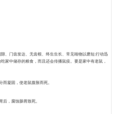
间隙、门齿发达、无齿根、终生生长、常见啮物以磨短;行动迅
偷吃家中储存的粮食，而且还会传播鼠疫。要是家中有老鼠，
分而凝固，使老鼠腹胀而死。
胃后，腐蚀肠胃致死。