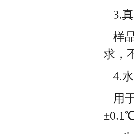
3.
样
求，
4.
用
±0.1