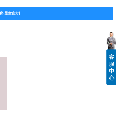
育·星空官方网站-星空体育（中国）
客
服
中
心