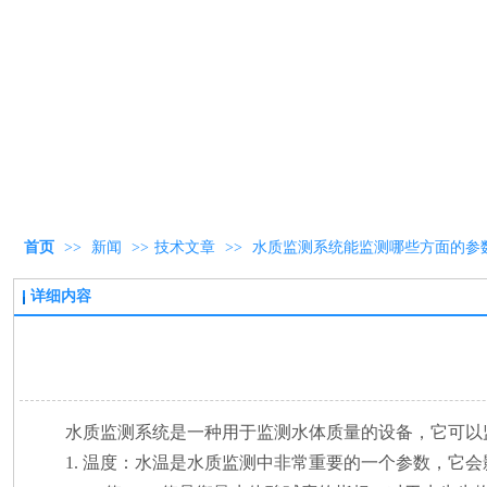
首页
>>
新闻
>>
技术文章
>>
水质监测系统能监测哪些方面的参
详细内容
水质监测系统是一种用于监测水体质量的设备，它可以
1. 温度：水温是水质监测中非常重要的一个参数，它