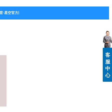
育·星空官方网站-星空体育（中国）
客
服
中
心