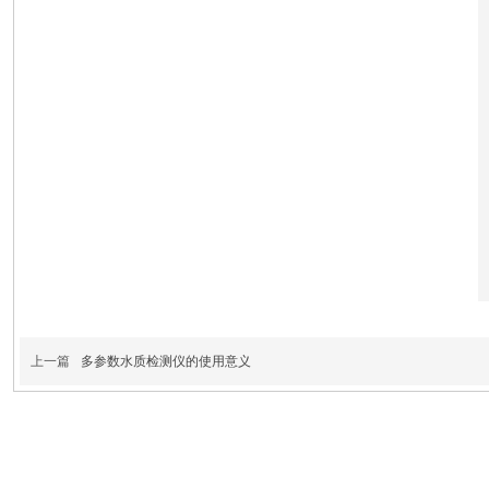
上一篇
多参数水质检测仪的使用意义