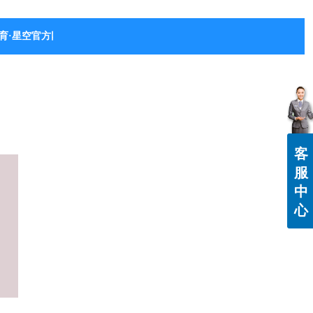
育·星空官方网站-星空体育（中国）
客
服
中
心