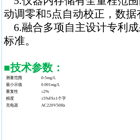
5.仪器内存储有全量程范
动调零和5点自动校正，数据有
6.融合多项自主设计专利成果
标准。
■
技术参数：
测量范围
0-5mg/L
最小示值
0.001mg/L
重复性
≤2%
精度
±5%FS±1个字
充电器
AC220V50Hz