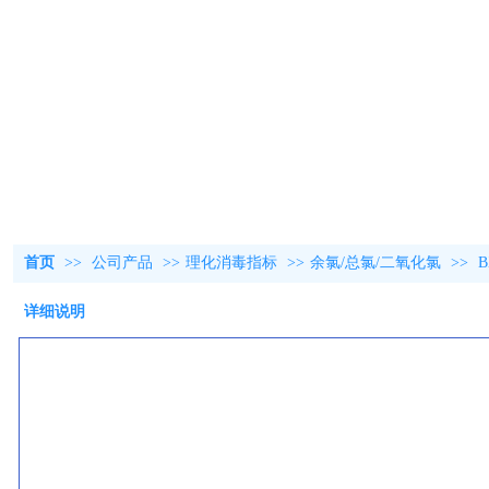
首页
>>
公司产品
>>
理化消毒指标
>>
余氯/总氯/二氧化氯
>>
详细说明