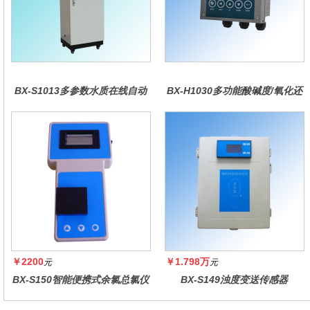
BX-S1013多参数水质在线自动
BX-H1030多功能酸碱度/氧化还
监测仪
原控制器
￥2200
￥1.798万
元
元
BX-S150智能便携式余氯总氯仪
BX-S149浊度变送传感器