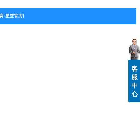
育·星空官方网站-星空体育（中国）
客
服
中
心