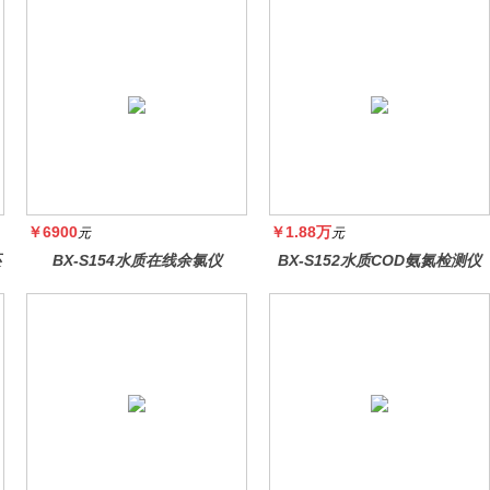
￥6900
￥1.88万
元
元
还
BX-S154水质在线余氯仪
BX-S152水质COD氨氮检测仪