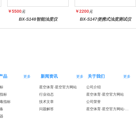
￥5500
￥2200
元
元
BX-S148智能浊度仪
BX-S147便携式浊度测试仪
产品
新闻资讯
关于我们
更多
更多
更多
标
星空体育·星空官方网站
公司介绍
指标
行业动态
星空体育·星空官方网站
毒指标
技术文章
公司荣誉
备
问题解答
星空体育·星空官方网站-星空体育（中国）
器