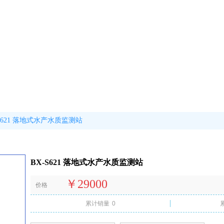
-S621 落地式水产水质监测站
BX-S621 落地式水产水质监测站
￥29000
价格
累计销量
0