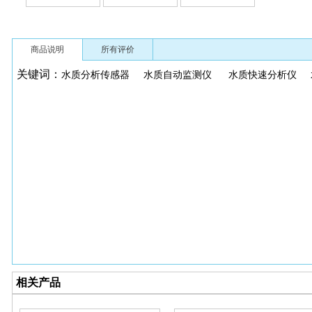
商品说明
所有评价
关键词：
水质分析传感器
水质自动监测仪
水质快速分析仪
相关产品