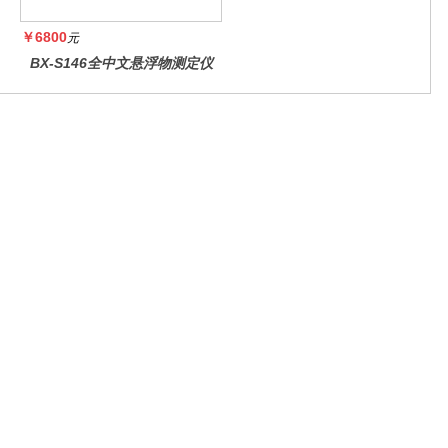
￥6800
元
BX-S146全中文悬浮物测定仪
微信公众号
官方抖音号