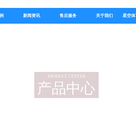
例
新闻资讯
售后服务
关于我们
星空体
PRODUCT CENTER
产品中心