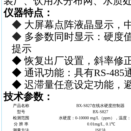
装厂、饮用水分布网、水质
仪器特点：
◆
大屏幕点阵液晶显示，
◆
多参数同时显示：
硬度
提示
◆
恢复出厂设置，斜率修
◆
通讯功能：具有
RS-4
◆
迟滞量任意设定功能，
技术参数：
产品名称
BX-S827在线水硬度控制器
型号
BX-S827
检测范围
水硬度：
0-10000
mg/L（ppm），
温度：
分
辨
率
0.01mg/L
, 0.1℃
测量方法
ISE法