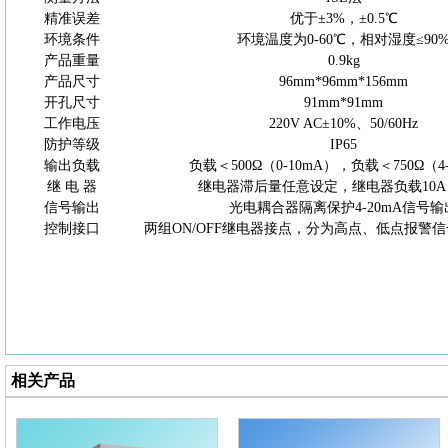
精准误差
优于
±
3
%，±0.5℃
环境条件
环境温度为
0-60℃，相对湿度≤90
产品重量
0.9kg
产品尺寸
96mm*96mm*156mm
开孔尺寸
91mm*91mm
工作电压
220V AC±10%、50/60Hz
防护等级
IP65
输出负载
负载＜
500Ω（0-10mA），负载＜750Ω（4
继
电
器
继电器滞后量任意设定，继电器负载
10A
信号输出
光电耦合器隔离保护
4-20mA信号
控制接口
两组
ON/OFF继电器接点，分为高点、低点报警
相关产品