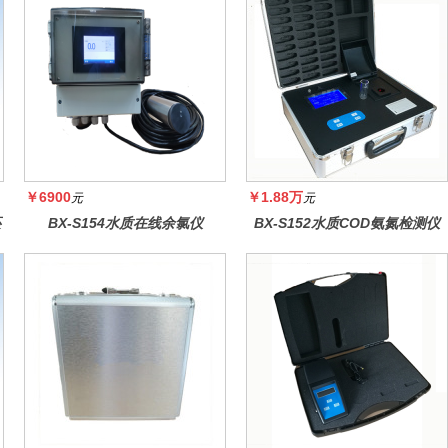
￥6900
￥1.88万
元
元
还
BX-S154水质在线余氯仪
BX-S152水质COD氨氮检测仪