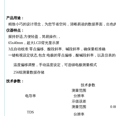
产品用途：
精致小巧的设计理念，为您节省空间，清晰易读的数据界面，出色
仪器特点：
握持舒适,方便轻盈，简易操作;，
65x40mm，超大LCD背光显示屏
3点自动校准:零点偏移、酸段斜率、碱段斜率，确保量程准确
一键检视设定状态
,包含:电极的零点偏移，酸碱段斜率，以及仪表的
温度偏移调整，手动温度设定，可选锑电极测量模式
256组测量数据存储
技术参数：
技术参数
测量范围
电导率
分辨率
示值误差
测量范围
0.
TDS
分辨率