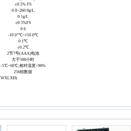
±0.5% FS
0.0~260.0g/L
0.1g/L
±0.5%FS
0.6
-10.0°℃~110.0℃
0.1℃
±0.2℃
2节7号(AAA)电池
大于
500小时
-5℃~60℃;相对湿度<90%
256组数据
m(WXLXH)