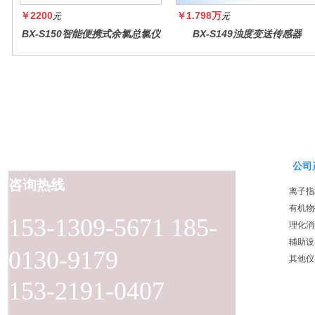
￥2200
￥1.798万
元
元
BX-S150智能便携式余氯总氯仪
BX-S149浊度变送传感器
公司
咨询热线
离子指
有机物
153-1309-5671 185-
理化消
辅助设
0130-9179
其他仪
153-2191-0407