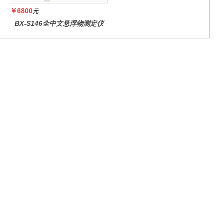
￥6800
元
BX-S146全中文悬浮物测定仪
微信公众号
官方抖音号