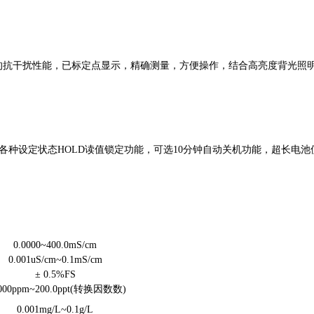
的抗干扰性能，已标
定点显示，精确测量，方便操作，结合高亮度背光照
各种设定状态HOLD
读值锁定功能，可选
10分钟自动关机功能，超长电池
0.0000~400.0mS/cm
0.001uS/cm~0.1mS/cm
± 0.5%FS
0000ppm~200.0ppt(转换因数数)
0.001mg/L~0.1g/L