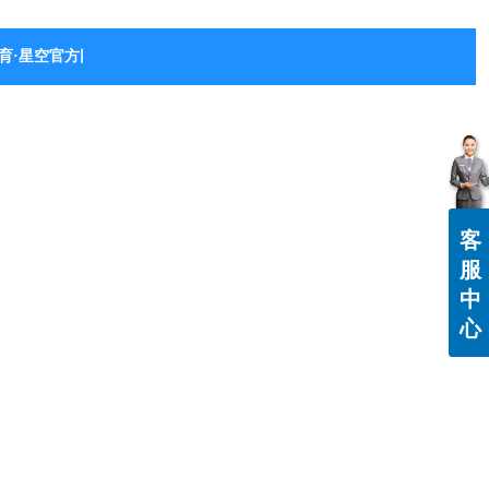
育·星空官方网站-星空体育（中国）
客
服
中
心