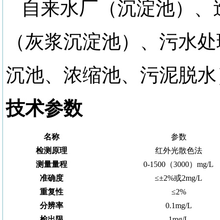
自来水厂（沉淀池）、
（灰浆沉淀池）、污水处
沉池、浓缩池、污泥脱水
技术参数
名称
参数
检测原理
红外光散色法
测量量程
0
-
1
5
00
（
3000
）
mg/L
准确度
≤±2%或2mg/L
重复性
≤2%
分辨率
0.1mg/L
检出限
1
mg/L