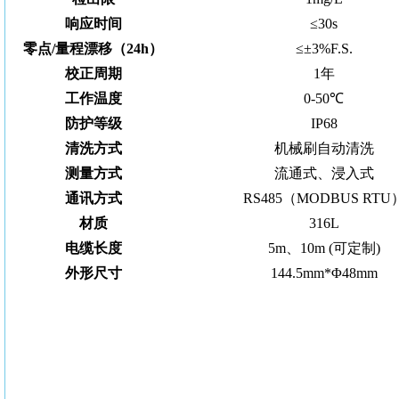
响应时间
≤30s
零点/量程漂移（24h）
≤±3%F.S.
校正周期
1年
工作温度
0-50℃
防护等级
IP68
清洗方式
机械刷自动清洗
测量方式
流通式、浸入式
通讯方式
RS485（MODBUS RTU
材质
316L
电缆长度
5m、
10m (可定制)
外形尺寸
144.5mm*
Φ48mm