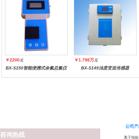
￥2200
￥1.798万
元
元
BX-S150智能便携式余氯总氯仪
BX-S149浊度变送传感器
公司产
咨询热线
离子指标