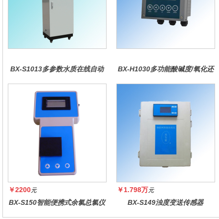
BX-S1013多参数水质在线自动
BX-H1030多功能酸碱度/氧化还
监测仪
原控制器
￥2200
￥1.798万
元
元
BX-S150智能便携式余氯总氯仪
BX-S149浊度变送传感器