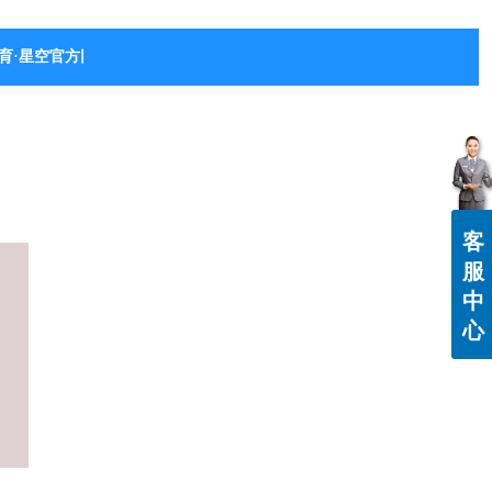
育·星空官方网站-星空体育（中国）
客
服
中
心