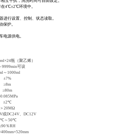
相互干扰，润洗时间可自由设定。
4℃±2℃环境中。
样器进行设置、控制、状态读取。
动保护。
汽车电源供电。
0ml×24瓶（聚乙烯）
～9999min可设
ml～1000ml
±7%
≥8m
≥80m
-0.085MPa
±2℃
＞20MΩ
2V或DC24V、DC12V
0℃～50℃
≤90％RH
×400mm×520mm