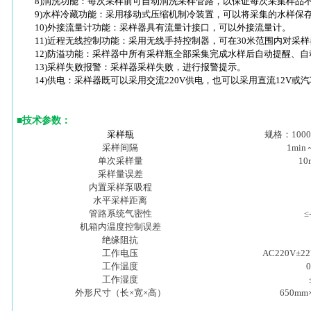
8)润洗功能：每次采样前可自动润洗采样管路，以保证每次采集样品不
9)水样冷藏功能：采用移动式压缩机制冷装置，可以将采集的水样保存在
10)外接流量计功能：采样器具有流量计接口，可以外接流量计。
11)近程无线控制功能：采用无线手持控制器，可在30米范围内对采
12)防溢功能：采样器中所有采样瓶全部采集完成水样后自动提醒、自
13)采样失败报警：采样器采样失败，进行报警提示。
14)供电：采样器既可以采用交流220V供电，也可以采用直流12V或
■
技术参数
：
采样瓶
规格：100
采样间隔
1min
单次采样量
10
采样量误差
内置采样泵吸程
水平采样距离
管路系统气密性
≤
机箱内温度控制误差
绝缘阻抗
工作电压
AC220V±2
工作温度
工作湿度
外形尺寸（长×宽×高）
650mm