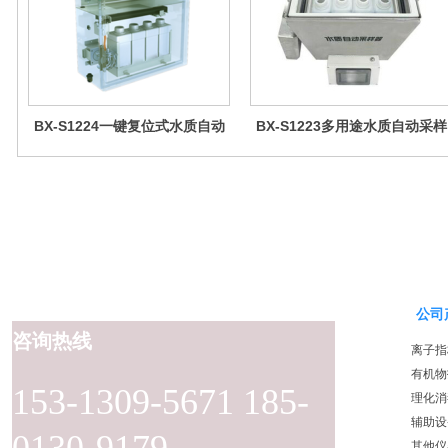
BX-S1224一键复位式水质自动
BX-S1223多用途水质自动采样
采样器（远程控制型）
器（检查井型）
公司
咨询热线
离子指
有机物
153-1309-5671 185-
理化消
辅助设
其他仪