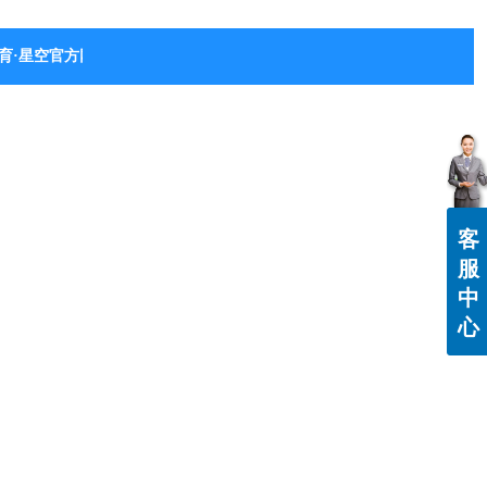
育·星空官方网站-星空体育（中国）
客
服
中
心