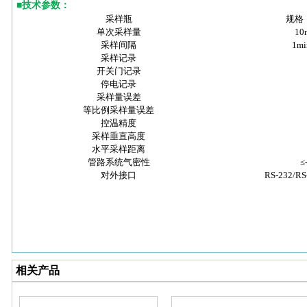
■
技术参数
：
采样瓶
规格：
单次采样量
10
采样间隔
1m
采样记录
开关门记录
停电记录
采样量误差
等比例采样量误差
控温精度
采样垂直高度
水平采样距离
管路系统气密性
≤
对外接口
RS-232/R
相关产品