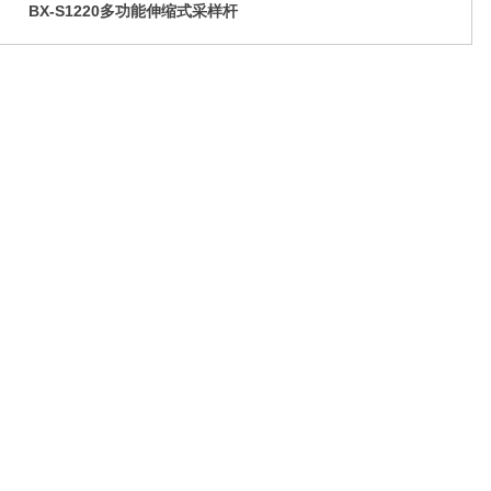
BX-S1220多功能伸缩式采样杆
(手动收放采样绳)
微信公众号
官方抖音号