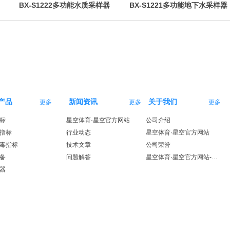
BX-S1222多功能水质采样器
BX-S1221多功能地下水采样器
（桥梁型）
（bailer管）
产品
新闻资讯
关于我们
更多
更多
更多
标
星空体育·星空官方网站
公司介绍
指标
行业动态
星空体育·星空官方网站
毒指标
技术文章
公司荣誉
备
问题解答
星空体育·星空官方网站-星空体育（中国）
器