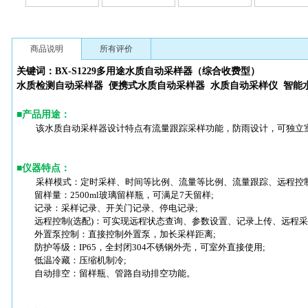
商品说明
所有评价
关键词：BX-S1229多用途
水质自动采样器（综合收费型）
水质检测自动采样器
便携式水质自动采样器
水质自动采样仪
智能
■
产品用途
：
该水质自动采样器设计特点有流量跟踪采样功能，防雨设计，可独立
■
仪器特点
：
采样模式：定时采样、时间等比例、流量等比例、流量跟踪、远程控
留样量：2500ml玻璃留样瓶，可满足7天留样;
记录：采样记录、开关门记录、停电记录;
远程控制(选配)：可实现远程状态查询、参数设置、记录上传、远程采
外置泵控制：直接控制外置泵，加长采样距离;
防护等级：IP65，全封闭304不锈钢外壳，可室外直接使用;
低温冷藏：压缩机制冷;
自动排空：留样瓶、管路自动排空功能。