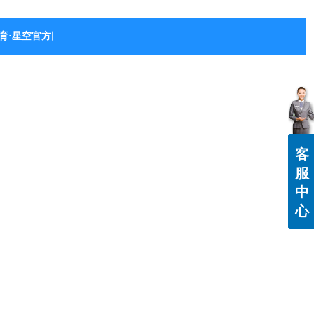
育·星空官方网站-星空体育（中国）
客
服
中
心