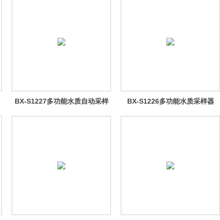
BX-S1227多功能水质自动采样
BX-S1226多功能水质采样器
器（电镀液采样型）
（桶式定深型）