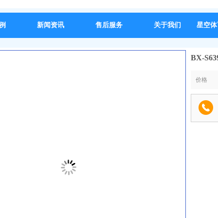
监测仪
例
新闻资讯
售后服务
关于我们
星空体
BX-S
价格