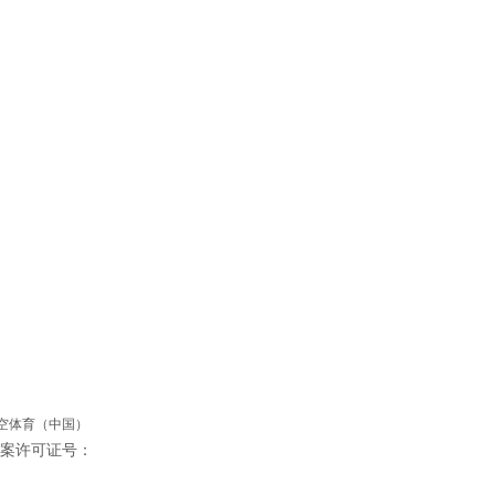
微信公众号
官方抖音号
星空体育（中国）
站备案许可证号：