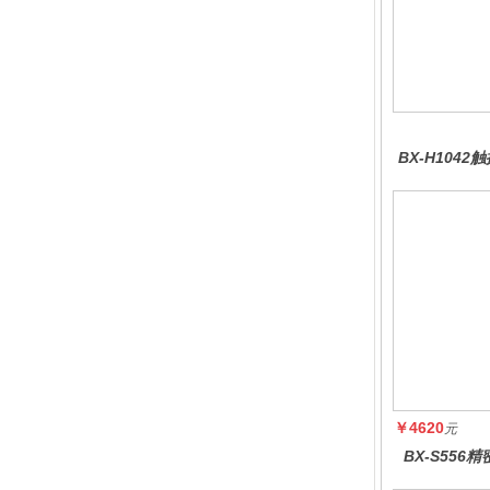
BX-H104
￥4620
元
BX-S55