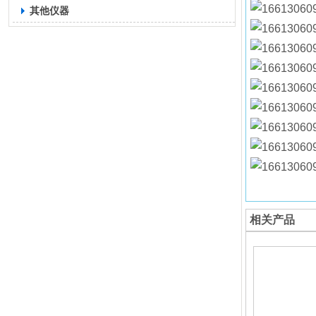
其他仪器
相关产品