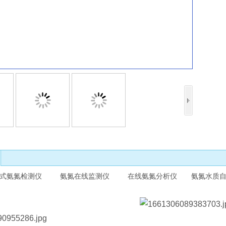
式氨氮检测仪
氨氮在线监测仪
在线氨氮分析仪
氨氮水质