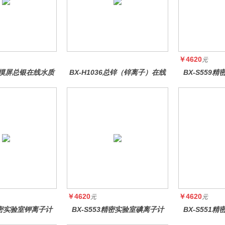
￥4620
元
2触摸屏总银在线水质
BX-H1036总锌（锌离子）在线
BX-S559
分析仪
水质分析仪
￥4620
￥4620
元
元
6精密实验室钾离子计
BX-S553精密实验室碘离子计
BX-S551