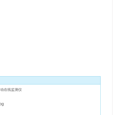
收藏
自动在线监测仪