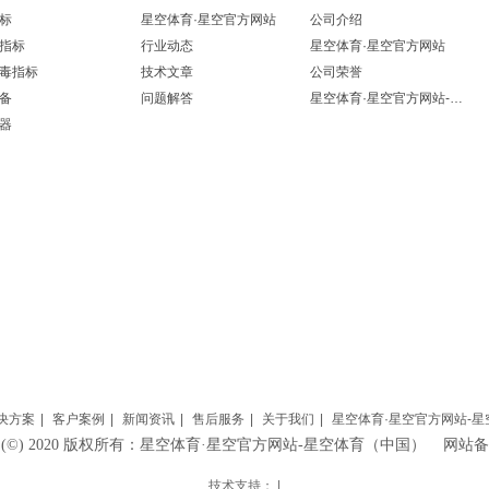
标
星空体育·星空官方网站
公司介绍
指标
行业动态
星空体育·星空官方网站
毒指标
技术文章
公司荣誉
备
问题解答
星空体育·星空官方网站-星空体育（中国）
器
决方案
|
客户案例
|
新闻资讯
|
售后服务
|
关于我们
|
星空体育·星空官方网站-
HT (©) 2020 版权所有：星空体育·星空官方网站-星空体育（中国） 网
技术支持： |