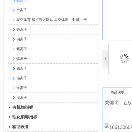
硫离子
锌离子
星空体育·星空官方网站-星空体育（中国） 子
镉离子
铜离子
氨离子
铅离子
铝离子
锰离子
铵离子
商品说明
溴离子
关键词：
在线
有机物指标
理化消毒指标
辅助设备