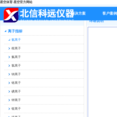
星空体育·星空官方网站
首页
>>
产品
>>
离子指标
>>
氰离子
>>
BX-S551精密实验室氰
首页
公司产品
解决方案
客户案例
产品
详细说明
离子指标
氰离子
根离子
氟离子
氯离子
钠离子
铬离子
碘离子
钾离子
银离子