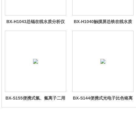
BX-H1043总镉在线水质分析仪
BX-H1040触摸屏总铁在线水质
分析仪
BX-S155便携式氯、氟离子二用
BX-S144便携式光电子比色铬离
仪
子仪(黑色机壳,防水箱）