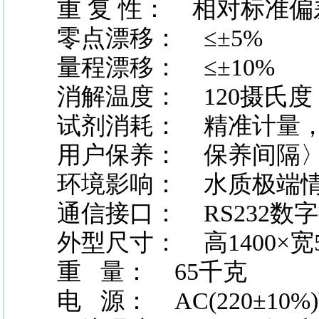
重
复
性：
相对标准偏差
零点漂移：
≤±5%
量程漂移：
≤±10%
消解温度：
120摄氏度
试剂消耗：
精准计量，
用户保养：
保养间隔〉
环境影响：
水质极端情
通信接口：
RS232数字
外型尺寸：
高1400×宽5
重
量： 65千克
电
源： AC(220±10%)V