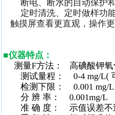
断电、断水的自动保护和
定时清洗、定时做样功
触摸屏查看更直观，操作更
■
仪器特点：
测量
F方法： 高碘酸钾氧
测试量程：
0-4 mg/L
检测下限：
0.001 mg
分
辨
率：
0.001mg/L
准
确
度：
示值误差不过