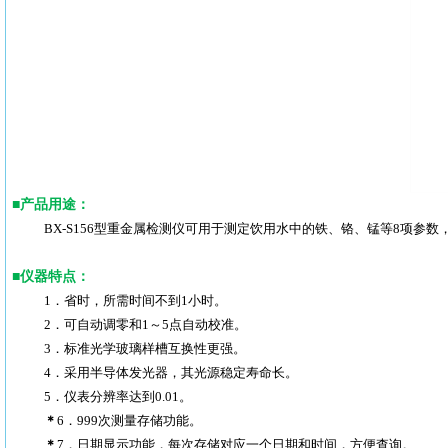
■
产品用途：
BX-S156
型重金属检测仪可用于测定饮用水中的铁、铬、锰等8项参数
■
仪器特点：
1．
省时，所需时间不到1小时。
2．可自动调零和1～5点自动校准。
3．标准光学玻璃样槽互换性更强。
4．采用半导体发光器，其光源稳定寿命长。
5．仪表分辨率达到0.01。
＊
6．999次测量存储功能。
＊
7．日期显示功能，每次存储对应一个日期和时间，方便查询。