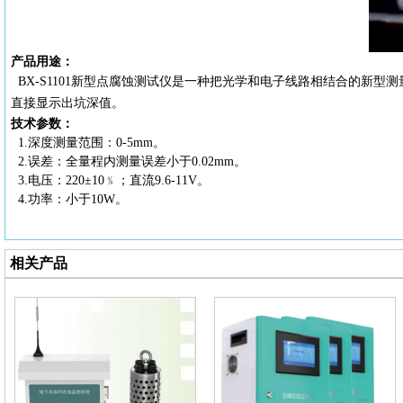
产品用途：
BX-S1101新型点腐蚀测试仪
是一种把光学和电子线路相结合的新型测
直接显示出坑深值。
技术参数：
1.
深度测量范围：
0-5mm
。
2.
误差：全量程内测量误差小于
0.02mm
。
3.
电压：
220±10﹪；直流9.6-11V
。
4.
功率：小于
10W。
相关产品