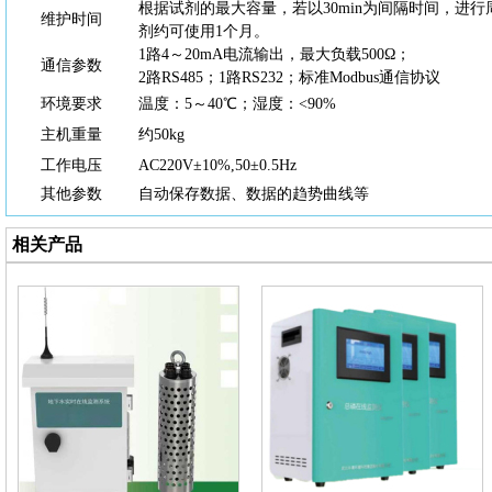
根据试剂的最大容量，若以
30min为间隔时间，进
维护时间
剂约可使用1个月。
1路4～20mA电流输出，最大负载500Ω；
通信参数
2路RS485；1路RS232；标准Modbus通信协议
环境要求
温度：
5～40℃；湿度：<90%
主机重量
约
50kg
工作电压
AC220V±10%,50±0.5Hz
其他参数
自动保存数据、数据的趋势曲线等
相关产品