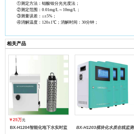
①测定方法：钼酸铵分光光度法；
②测定范围：0.01mg/L～10mg/L；
③测量误差：≤±5%；
④消解温度：120±1℃；消解时间：30分钟；
相关产品
￥25万
元
BX-H1204智能化地下水实时监
BX-H1203模块化水质在线监测
测系统
仪