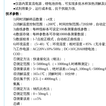
●仪器内置直流电源，锂电池供电，可实现多批水样加热消解及
●试剂用量少，运行成本低，抗干扰能力强。
技术参数：
1)同时消解样品数量：≤4支；
2)消解温度控制范围：≤200℃，时间控制范围≤720分钟，自动
3)曲线参数：每种指标各可设定100条测量曲线参数；
4)数据存储：每种参数各可存储10000条测量数据；
5)数据校准：1-7点校正模式，自动校正曲线值；
6)环境温度：（5~40）℃；环境湿度：相对湿度＜85%（无冷凝
7)工作电源：AC220V±10%/50Hz；DC+16V,20AH锂电池；
COD：
①测定方法：快速催化法（铬法）；
②测定范围：5~5000mg/L（＞1000mg/L时稀释测定）；
③测量误差：5~100mg/L，绝对误差≤±5mg/L;100mg/L~5000m
④消解温度：165±1℃；消解时间：10分钟；
⑤抗氯干扰：[CL-]＜4000mg/L；
氨氮：
①测定方法：纳氏比色法；
②测定范围：0～50mg/L；
③测量误差：≤±5%
总磷：