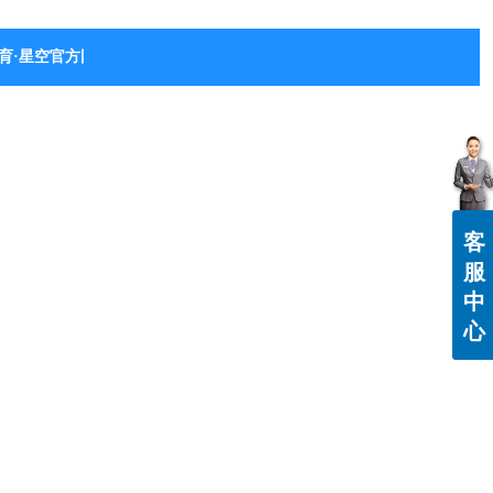
育·星空官方网站-星空体育（中国）
客
服
中
心