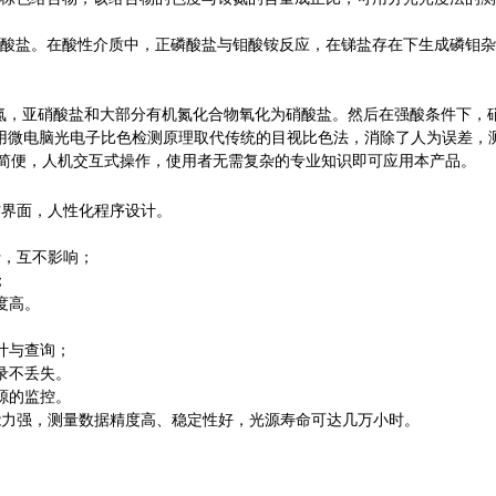
酸盐。在酸性介质中，正磷酸盐与钼酸铵反应，在锑盐存在下生成磷钼杂
氮，亚硝酸盐和大部分有机氮化合物氧化为硝酸盐。然后在强酸条件下，硝
用微电脑光电子比色检测原理取代传统的目视比色法，消除了人为误差，测
简便，人机交互式操作，使用者无需复杂的专业知识即可应用本产品。
操作界面，人性化程序设计。
行，互不影响；
；
度高。
计与查询；
录不丢失。
源的监控。
能力强，测量数据精度高、稳定性好，光源寿命可达几万小时。