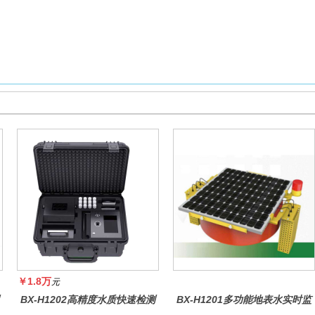
￥1.8万
元
BX-H1202高精度水质快速检测
BX-H1201多功能地表水实时监
仪
测系统