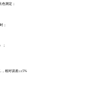
比色测定；
定时；
）；
g/L，相对误差≤±5%