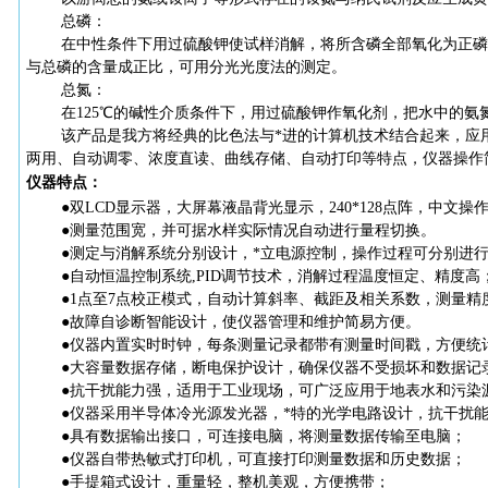
总磷：
在中性条件下用过硫酸钾使试样消解，将所含磷全部氧化为正磷
与总磷的含量成正比，可用分光光度法的测定。
总氮：
在
125℃的碱性介质条件下，用过硫酸钾作氧化剂，把水中的氨
该产品是我方将经典的比色法与
*进的计算机技术结合起来，应
两用、自动调零、浓度直读、曲线存储、自动打印等特点，仪器操作
仪器特点：
●双LCD显示器，大屏幕液晶背光显示，240*128点阵，中文
●测量范围宽，并可据水样实际情况自动进行量程切换。
●测定与消解系统分别设计，*立电源控制，操作过程可分别进
●自动恒温控制系统,PID调节技术，消解过程温度恒定、精度高
●1点至7点校正模式，自动计算斜率、截距及相关系数，测量精
●故障自诊断智能设计，使仪器管理和维护简易方便。
●仪器内置实时时钟，每条测量记录都带有测量时间戳，方便统
●大容量数据存储，断电保护设计，确保仪器不受损坏和数据记
●抗干扰能力强，适用于工业现场，可广泛应用于地表水和污染
●仪器采用半导体冷光源发光器，*特的光学电路设计，抗干扰
●具有数据输出接口，可连接电脑，将测量数据传输至电脑；
●仪器自带热敏式打印机，可直接打印测量数据和历史数据；
●手提箱式设计，重量轻，整机美观，方便携带；