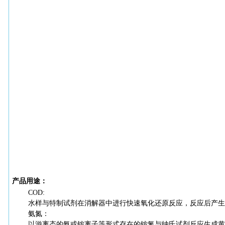
产品用途：
COD:
水样与特制试剂在消解器中进行快速氧化还原反应，反应后产生
氨氮：
以游离态的氨或铵离子等形式存在的铵氮与纳氏试剂反应生成黄