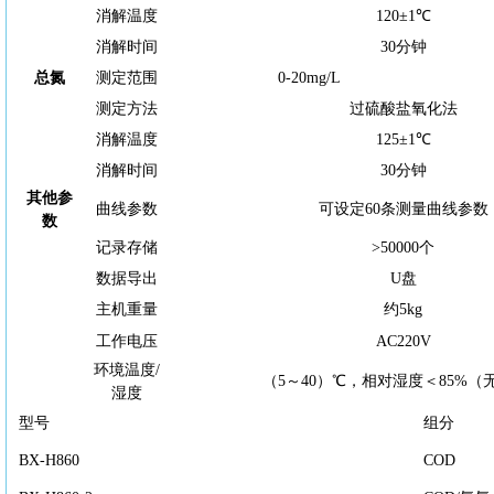
消解温度
120±1℃
消解时间
30分钟
总氮
测定范围
0-20mg/L
测定方法
过硫酸盐氧化法
消解温度
125±1℃
消解时间
30分钟
其他参
曲线参数
可设定
60条测量曲线参数
数
记录存储
>50000个
数据导出
U盘
主机重量
约
5kg
工作电压
AC220V
环境温度
/
（
5～40）℃，相对湿度＜85%（
湿度
型号
组分
BX-H860
COD