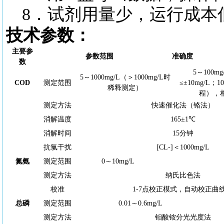
8．试剂用量少，运行成本
技术参数：
主要参
参数范围
准确度
数
5～100
5～1000mg/L（＞1000mg/L时
COD
测定范围
≤±10mg/L；1
稀释测定）
程），相
测定方法
快速催化法（铬法）
消解温度
165±1℃
消解时间
15分钟
抗氯干扰
[CL-]＜1000mg/L
氮氨
测定范围
0～10mg/L
测定方法
纳氏比色法
校准
1-7点校正模式，自动校正曲
总磷
测定范围
0.01～0.6mg/L
测定方法
钼酸铵分光光度法