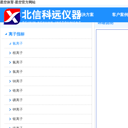
星空体育·星空官方网站
首页
>>
产品
>>
离子指标
>>
氰离子
>>
BX-S535高精度便携式
首页
公司产品
解决方案
客户案例
产品
详细说明
离子指标
氰离子
根离子
氟离子
氯离子
钠离子
铬离子
碘离子
钾离子
银离子