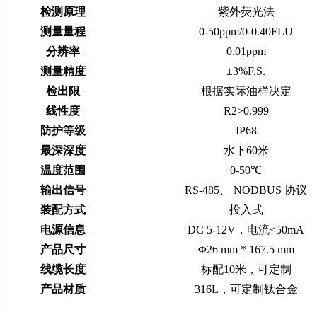
检测原理
紫外荧光法
测量量程
0
-
50ppm/0-0.40FLU
分辨率
0.
0
1pp
m
测量
精度
±3%F.S.
检出限
根据实际油样决定
线性度
R2>0.999
防护等级
IP68
最深深度
水下60米
温度范围
0
-
50℃
输出信号
RS-485、 NODBUS 协议
装配方式
投入式
电源信息
DC 5
-
12V，电流<50mA
产品尺寸
Φ26 mm * 167.5 mm
线缆长度
标配10米，可定制
产品材质
316
L，可定制
钛合金