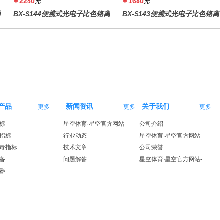
￥2280
￥1680
元
元
用
BX-S144便携式光电子比色铬离
BX-S143便携式光电子比色铬离
子仪(黑色机壳,防水箱）
子仪
产品
新闻资讯
关于我们
更多
更多
更多
标
星空体育·星空官方网站
公司介绍
指标
行业动态
星空体育·星空官方网站
毒指标
技术文章
公司荣誉
备
问题解答
星空体育·星空官方网站-星空体育（中国）
器