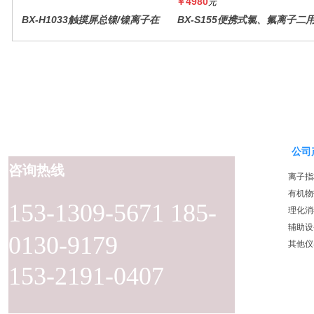
￥4980
元
BX-H1033触摸屏总镍/镍离子在
BX-S155便携式氯、氟离子二
线水质分析仪
仪
公司
咨询热线
离子指
有机物
153-1309-5671 185-
理化消
辅助设
0130-9179
其他仪
153-2191-0407