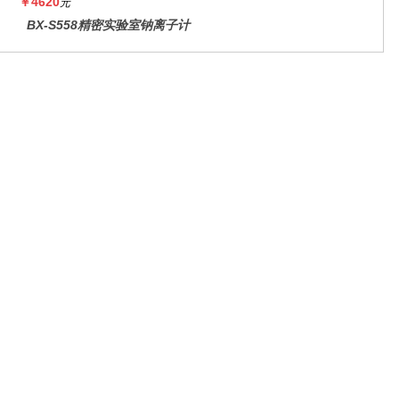
￥4620
元
BX-S558精密实验室钠离子计
微信公众号
官方抖音号