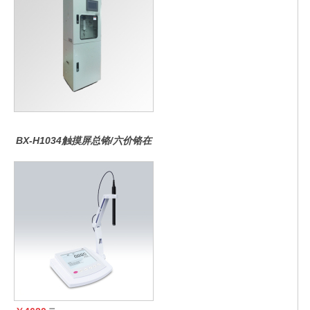
BX-H1034触摸屏总铬/六价铬在
线水质分析仪