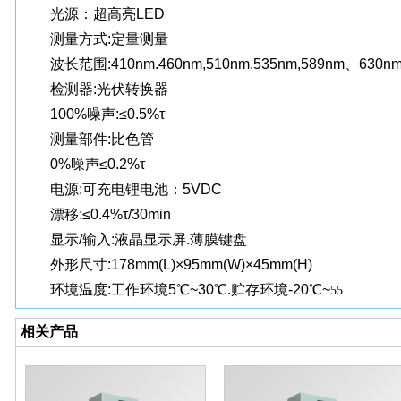
光源：超高亮LED
测量方式:定量测量
波长范围:410nm.460nm,510nm.535nm,589nm、63
检测器:光伏转换器
100%噪声:≤0.5%τ
测量部件:比色管
0%噪声≤0.2%τ
电源:可充电锂电池：5VDC
漂移:≤0.4%τ/30min
显示/输入:液晶显示屏.薄膜键盘
外形尺寸:178mm(L)×95mm(W)×45mm(H)
环境温度:工作环境5℃~30℃.贮存环境-20℃~
55
相关产品