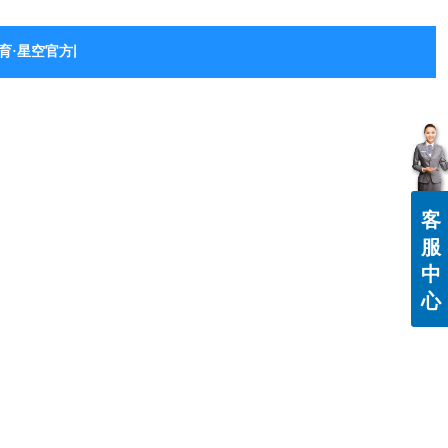
育·星空官方网站-星空体育（中国）
客
服
中
心