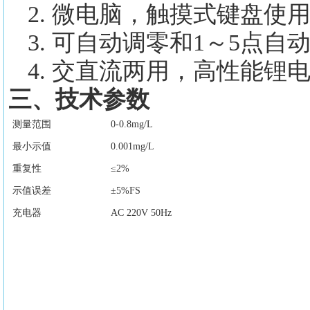
2
. 微电脑，触摸式键盘使
3
. 可自动调零和1～5点自
4
. 交直流两用，高性能锂
三、技术参数
测量范围
0-0.8mg/L
最小示值
0.001mg/L
重复性
≤2%
示值误差
±5%FS
充电器
AC 220V 50Hz