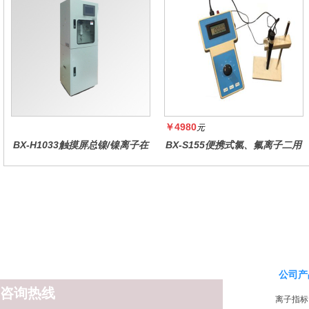
￥4980
元
BX-H1033触摸屏总镍/镍离子在
BX-S155便携式氯、氟离子二用
线水质分析仪
仪
公司产
咨询热线
离子指标