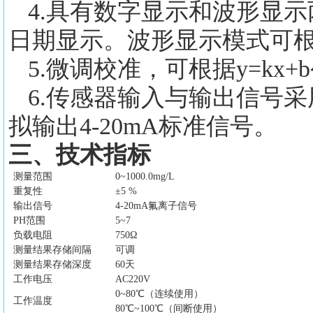
4.
具有数字显示和波形显示
日期显示。波形显示模式可
5
.微调校准，可根据y=k
6.传感器输入与输出信号
拟输出4-20mA标准信号。
三、技术指标
测量范围
0~1000.0mg/L
重复性
±5 %
输出信号
4-20mA氟离子信号
PH范围
5~7
负载电阻
750Ω
测量结果存储间隔
可调
测量结果存储深度
60天
工作电压
AC220V
0~80℃（连续使用）
工作温度
80℃~100℃（间断使用）